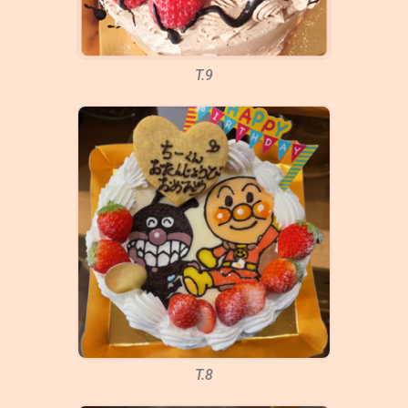
T.9
T.8